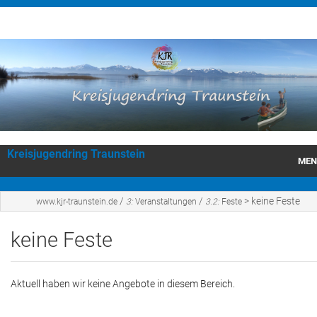
Kreisjugendring Traunstein
MEN
KJR Traunstein
/
/
>
keine Feste
www.kjr-traunstein.de
3:
Veranstaltungen
3.2:
Feste
Wir über uns
keine Feste
Veranstaltungen
Aktuell haben wir keine Angebote in diesem Bereich.
JugendleiterInnen Schulungen
Förderungen