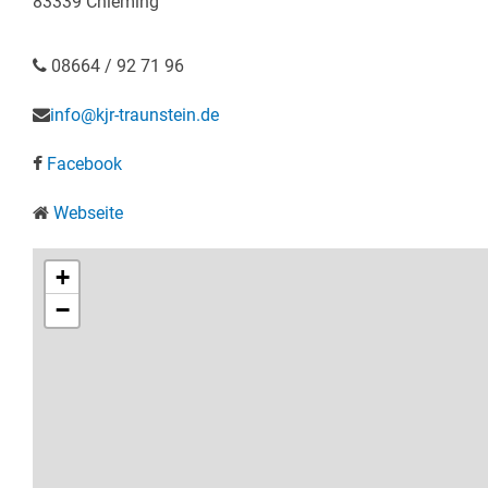
83339 Chieming
08664 / 92 71 96
info@kjr-traunstein.de
Facebook
Webseite
+
−