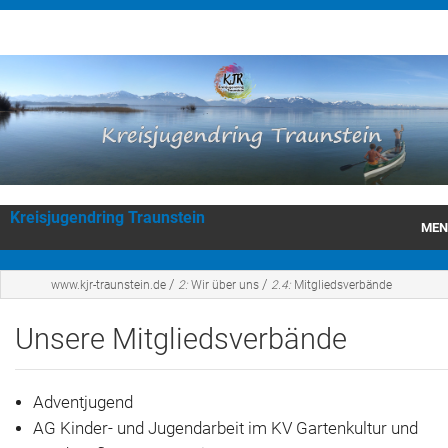
Kreisjugendring Traunstein
MEN
KJR Traunstein
/
/
www.kjr-traunstein.de
2:
Wir über uns
2.4:
Mitgliedsverbände
Wir über uns
Unsere Mitgliedsverbände
Veranstaltungen
Adventjugend
JugendleiterInnen Schulungen
AG Kinder- und Jugendarbeit im KV Gartenkultur und
Förderungen