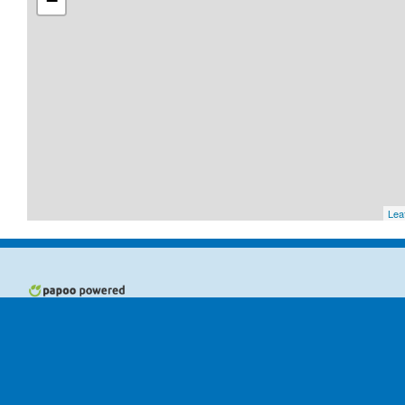
−
Leaf