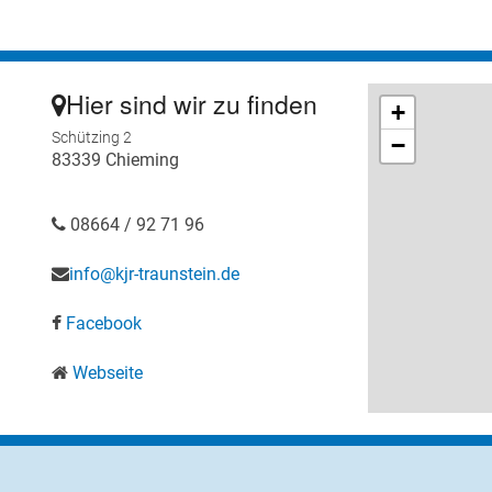
Hier sind wir zu finden
+
Schützing 2
−
83339 Chieming
08664 / 92 71 96
info@kjr-traunstein.de
Facebook
Webseite