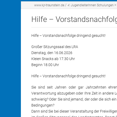
Aufgaben und Ziele
Bastelang
/
>
www.kjr-traunstein.de
4:
JugendleiterInnen Schulungen
Vorstand
Feste
Hilfe – Vorstandsnachfol
Geschäftsstelle
Freizeiten
Hilfe – Vorstandsnachfolge dringend gesucht!
Mitgliedsverbände
Sprachreis
Großer Sitzungssaal des LRA
Politische 
Dienstag, den 16.06.2026
Kleien Snacks ab 17.30 Uhr
Beginn 18.00 Uhr
Hilfe – Vorstandsnachfolge dringend gesucht!
Sie sind seit Jahren oder gar Jahrzehnten ehre
Verantwortung abzugeben oder Ihre Zeit in andere Le
schwierig? Oder Sie sind jemand, der oder die sich 
Bedingungen?
Dann sind Sie bei dieser Veranstaltung der Freiwilli