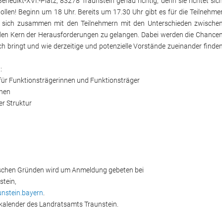
edikt-XVI.-Platz, 83278 Traunstein genau richtig, denn sie richtet sic
llen! Beginn um 18 Uhr. Bereits um 17.30 Uhr gibt es für die Teilnehme
ird sich zusammen mit den Teilnehmern mit den Unterschieden zwische
den Kern der Herausforderungen zu gelangen. Dabei werden die Chance
ch bringt und wie derzeitige und potenzielle Vorstände zueinander finde
:
für Funktionsträgerinnen und Funktionsträger
inen
er Struktur
rischen Gründen wird um Anmeldung gebeten bei
stein,
unstein.bayern
.
skalender des Landratsamts Traunstein.