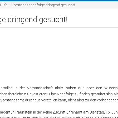
ebote
Förderungen des KJR
Ve
Hilfe – Vorstandsnachfolge dringend gesucht!
Förderungen im Landkre
Hü
ge dringend gesucht!
Sp
en
Fe
Bildung
Sa
Ge
Ou
namtlich in der Vorstandschaft aktiv, haben nun aber den Wunsch
Me
bensbereiche zu investieren? Eine Nachfolge zu finden gestaltet sich al
ein Vorstandsamt durchaus vorstellen kann, nicht aber zu den vorhandene
NS
genagentur Traunstein in der Reihe Zukunft Ehrenamt am Dienstag, 16. Jun