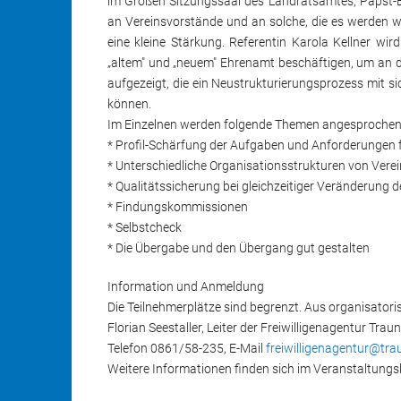
im Großen Sitzungssaal des Landratsamtes, Papst-Ben
an Vereinsvorstände und an solche, die es werden wo
eine kleine Stärkung. Referentin Karola Kellner w
„altem" und „neuem" Ehrenamt beschäftigen, um an 
aufgezeigt, die ein Neustrukturierungsprozess mit si
können.
Im Einzelnen werden folgende Themen angesprochen
* Profil-Schärfung der Aufgaben und Anforderungen 
* Unterschiedliche Organisationsstrukturen von Vere
* Qualitätssicherung bei gleichzeitiger Veränderung d
* Findungskommissionen
* Selbstcheck
* Die Übergabe und den Übergang gut gestalten
Information und Anmeldung
Die Teilnehmerplätze sind begrenzt. Aus organisato
Florian Seestaller, Leiter der Freiwilligenagentur Traun
Telefon 0861/58-235, E-Mail
freiwilligenagentur@tra
Weitere Informationen finden sich im Veranstaltung